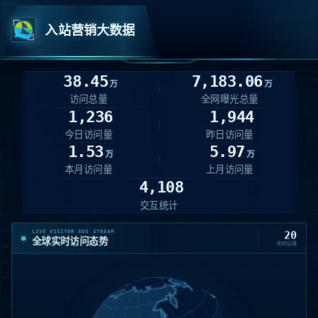
入站营销大数据
38.45
7,183.06
万
万
访问总量
全网曝光总量
1,236
1,944
今日访问量
昨日访问量
1.53
5.97
万
万
本月访问量
上月访问量
4,108
交互统计
LIVE VISITOR GEO STREAM
20
全球实时访问态势
实时记录
山东 · 威海
14:50:00
08-08
223.97.89.75
IP
01
hzcea.org.cn
/xiehuidongtai