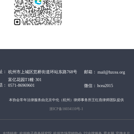
址：
杭州市上城区笕桥街道环站东路768号
邮箱：
mail@hzcea.org
富亿花园T1幢·301
话：
0571-86969601
微信：
hcea2015
本协会常年法律服务由北京中伦（杭州）律师事务所王红燕律师团队提供
浙ICP备16034110号-1
友情链接:
杭州电子商务研究院
杭州市场营销协会
22金牌服务
爱名网
官微名片