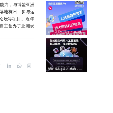
化能力，与博鳌亚洲
索落地杭州，参与运
际论坛等项目。近年
自主创办了亚洲设
想开店又怕踩坑？Lazada七大补贴+亿级扶持计划，三重大奖抽取资格
活动报名 | 破 AI 焦虑，赢跨境下半场，2026跨境电商大卖增长峰会（杭州站）来了！