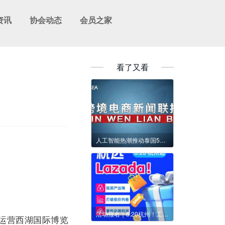
资讯
协会动态
会员之家
看了又看
人工智能热潮推动泰国5月份出口增长10.6%
活动报名｜8.20杭州！工厂出海≠重资产，告别低价内卷，在东南亚把品牌立起来
同运营西湖国际博览