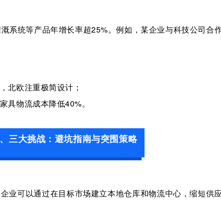
灌溉系统等产品年增长率超
25%
。例如
，
某企业与科技公司合
，北欧注重极简设计；
家具物流成本降低
40%
。
、三大挑战：避坑指南与突围策略
，
企
业可以通过在目标市场建立本地仓库和物流中心，缩短供