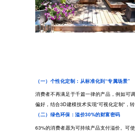
（
一
）个性化定制：从标准化到
“专属场景”
消费者不再满
足于千篇一律的产品，例如可
偏好，结合
3D
建模技术实现“可视化定制”，
（
二
）绿色环保：溢价
30%
的财富密码
63%
的消费者愿为可持续产品支付溢价
。
可