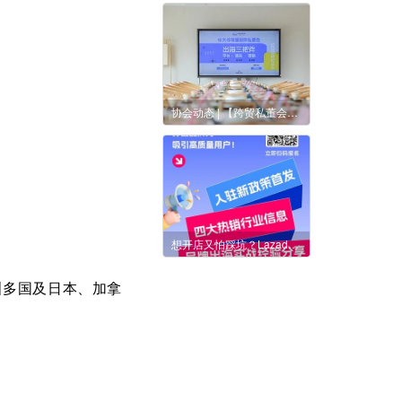
协会动态 | 【跨贸私董会】中大件增量破局私董会——出海三把斧平台·清关·营销
想开店又怕踩坑？Lazada七大补贴+亿级扶持计划，三重大奖抽取资格
洲
多
国及日本、加拿