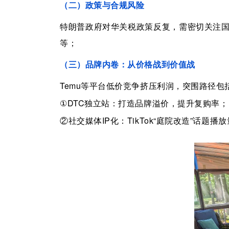
（
二
）
政策与合规风险
特朗普政府对华关税
政策
反复，需
密切关注
等
；
（
三
）
品牌内卷：从价格战到价值战
Temu
等平台低价竞争挤压利润，突围路径包
①
DTC
独立站：打造品牌溢价，
提升复购率
②
社交媒体
IP
化：
TikTok
“庭院改造”话题播放