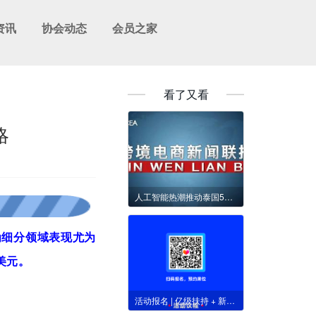
资讯
协会动态
会员之家
看了又看
略
人工智能热潮推动泰国5月份出口增长10.6%
为细分领域表现尤为
美元。
活动报名 | 亿级扶持 + 新商红利！Lazada 招商大会暨大华商出海方案发布会