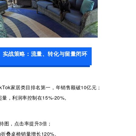
、实战策略：流量、转化与留量闭环
ikTok
家居类目排名第一，年销售额破
10
亿元；
起量，利润率控制在
15%-20%
。
特图，点击率提升
3
倍；
动折叠桌椅销量增长
120%
。