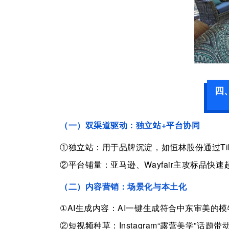
四
（
一
）双渠道
驱动：独立站
+
平台协同
①
独立站：用于品牌沉淀，如恒林股份通过
T
②
平台铺量：亚马逊、
Wayfair
主攻标品快速
（
二
）内容营销：场景化与本土化
①
AI
生成内容：
AI
一键生成符合中东审美的模
②
短视频种草：
Instagram
“露营美学”话题带