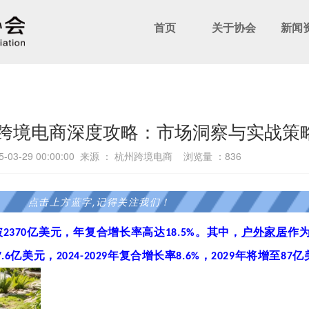
首页
关于协会
新闻
家居跨境电商深度攻略：市场洞察与实战策
-03-29 00:00:00 来源 ： 杭州跨境电商 浏览量 ：
836
点击上方蓝字,记得关注我们！
破
2370
亿美元，年复合增长率高达
18.5%
。其中，
户外家居
作
7.6
亿美元，
2024-2029
年复合增长率
8.6%
，
2029
年将增至
87
亿