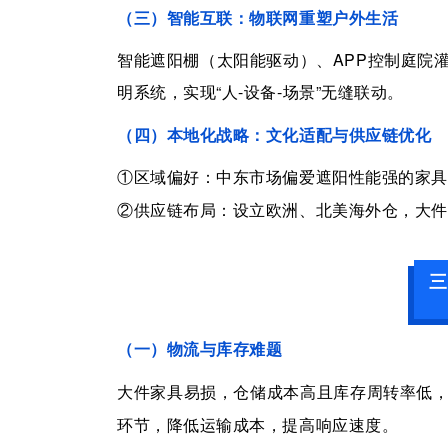
（
三
）智能互联：物联网重塑户外生活
智能遮阳棚（太阳能驱动）、
APP
控制庭院
明系统，实现
“人
-
设备
-
场景”无缝联动。
（
四
）
本地化战略：文化适配与供应链优化
①
区域偏好：中东市场偏爱遮阳性能强的家具
②
供应链布局：设立欧洲、北美海外仓，大件
三
（
一
）
物流与库存难题
大件家具易损
，
仓储成本高
且
库存周转率低
环节，降低运输成本，提高响应速度。