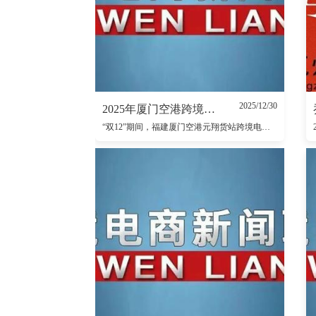
2025/12/30
2025年厦门空港跨境电商出口突破1亿件
“双12”期间，福建厦门空港元翔货站跨境电商出口区异常忙碌，一辆辆满载货物的叉车来回穿梭，货物传送带高速运转，一批装有鞋服、箱包等商品的跨境电商包裹“准备就绪”，将搭乘跨境电商空运专线飞往海外。